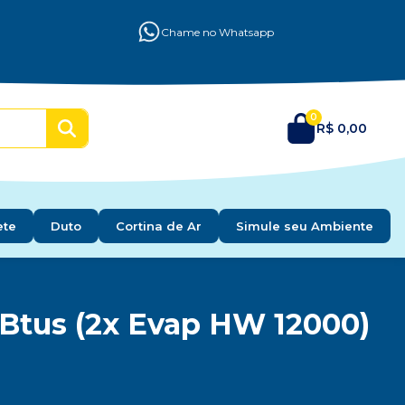
Chame no Whatsapp
0
R$ 0,00
ete
Duto
Cortina de Ar
Simule seu Ambiente
0 Btus (2x Evap HW 12000)