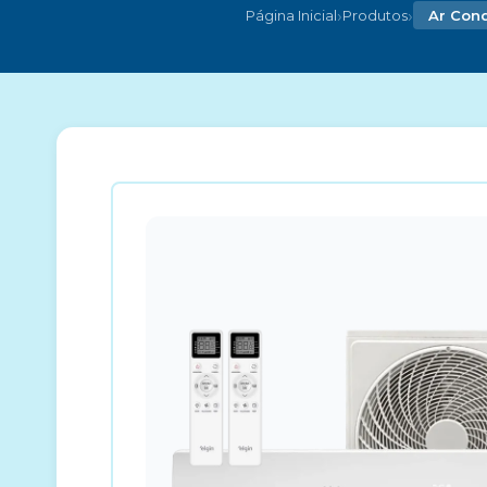
›
›
Página Inicial
Produtos
Ar Cond