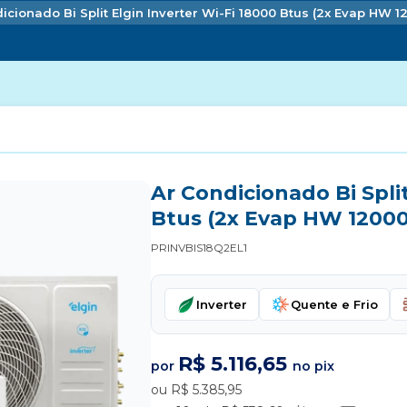
icionado Bi Split Elgin Inverter Wi-Fi 18000 Btus (2x Evap HW 
Ar Condicionado Bi Split
Btus (2x Evap HW 12000
PRINVBIS18Q2EL1
Inverter
Quente e Frio
R$ 5.116,65
por
no pix
ou R$ 5.385,95