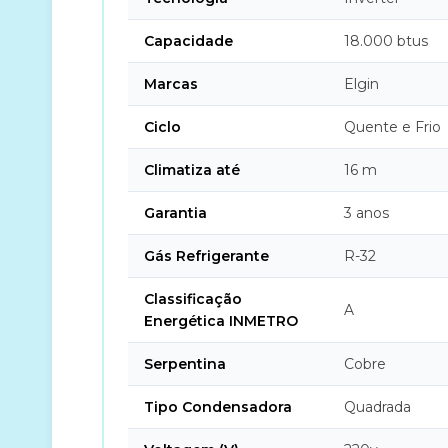
Capacidade
18.000 btus
Marcas
Elgin
Ciclo
Quente e Frio
Climatiza até
16 m
Garantia
3 anos
Gás Refrigerante
R-32
Classificação
A
Energética INMETRO
Serpentina
Cobre
Tipo Condensadora
Quadrada