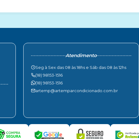
Atendimento
Seg à Sex das 08 às 18hs e Sáb das 08 às 12hs
(18) 98153-1516
(18) 98153-1516
artemp@artemparcondicionado.com.br