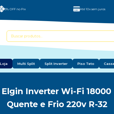
5% OFF no Pix
Até 10x sem juros
Loja
Multi Split
Split Inverter
Piso Teto
Cass
 Elgin Inverter Wi-Fi 1800
Quente e Frio 220v R-32